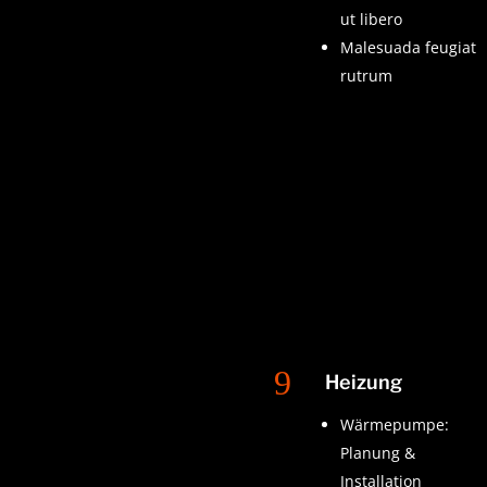
ut libero
Malesuada feugiat
rutrum
9
Heizung
Wärmepumpe:
Planung &
Installation