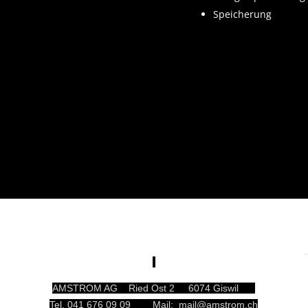
Speicherung
AMSTROM AG Ried Ost 2 6074 Giswil
Tel. 041 676 09 09 Mail: mail@amstrom.ch